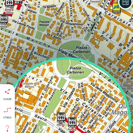
SHARE
STRAD.
isti
:
nti