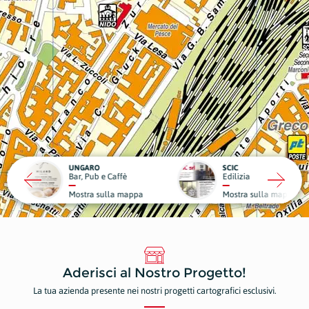
RO
SCIC
ub e Caffè
Edilizia
Medici
a sulla mappa
Mostra sulla mappa
Mostr
Aderisci al Nostro Progetto!
La tua azienda presente nei nostri progetti cartografici esclusivi.