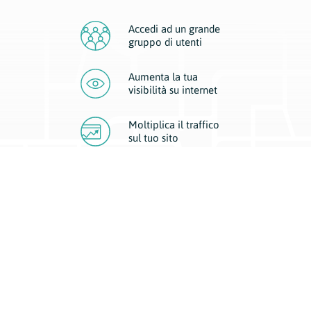
Accedi ad un grande
gruppo di utenti
Aumenta la tua
visibilità
su internet
Moltiplica il traffico
sul
tuo sito
Migliora la visibilità della tua attività con Geoplan.
Il nostro core business è costituito da due forme di comunicazione
d’eccellenza: cartacea e digitale. I progetti multimediali garantiscono ai
nostri inserzionisti una diffusione a 360° grazie a 4 canali di visibilità.
Affissioni, tascabili, web e mobile permettono ai nostri clienti di veicolare
il loro brand ad ogni tipologia di potenziale cliente.