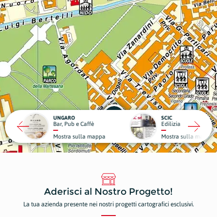
RO
SCIC
ub e Caffè
Edilizia
Medici
a sulla mappa
Mostra sulla mappa
Mostr
Aderisci al Nostro Progetto!
La tua azienda presente nei nostri progetti cartografici esclusivi.