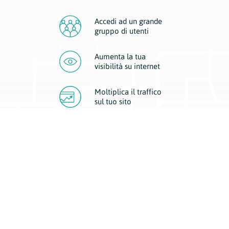
Accedi ad un grande
gruppo di utenti
Aumenta la tua
visibilità
su internet
Moltiplica il traffico
sul
tuo sito
Migliora la visibilità della tua attività con Geoplan.
Il nostro core business è costituito da due forme di comunicazione
d’eccellenza: cartacea e digitale. I progetti multimediali garantiscono ai
nostri inserzionisti una diffusione a 360° grazie a 4 canali di visibilità.
Affissioni, tascabili, web e mobile permettono ai nostri clienti di veicolare
il loro brand ad ogni tipologia di potenziale cliente.