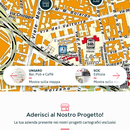
RO
SCIC
ub e Caffè
Edilizia
Medici
a sulla mappa
Mostra sulla mappa
Mostr
Aderisci al Nostro Progetto!
La tua azienda presente nei nostri progetti cartografici esclusivi.