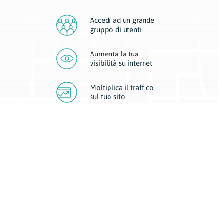
Accedi ad un grande
gruppo di utenti
Aumenta la tua
visibilità
su internet
Moltiplica il traffico
sul
tuo sito
Migliora la visibilità della tua attività con Geoplan.
Il nostro core business è costituito da due forme di comunicazione
d’eccellenza: cartacea e digitale. I progetti multimediali garantiscono ai
nostri inserzionisti una diffusione a 360° grazie a 4 canali di visibilità.
Affissioni, tascabili, web e mobile permettono ai nostri clienti di veicolare
il loro brand ad ogni tipologia di potenziale cliente.