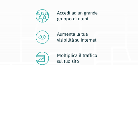
Accedi ad un grande
gruppo di utenti
Aumenta la tua
visibilità
su internet
Moltiplica il traffico
sul
tuo sito
Migliora la visibilità della tua attività con Geoplan.
Il nostro core business è costituito da due forme di comunicazione
d’eccellenza: cartacea e digitale. I progetti multimediali garantiscono ai
nostri inserzionisti una diffusione a 360° grazie a 4 canali di visibilità.
Affissioni, tascabili, web e mobile permettono ai nostri clienti di veicolare
il loro brand ad ogni tipologia di potenziale cliente.