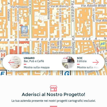
RO
SCIC
ub e Caffè
Edilizia
Medici
a sulla mappa
Mostra sulla mappa
Mostr
Aderisci al Nostro Progetto!
La tua azienda presente nei nostri progetti cartografici esclusivi.