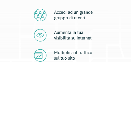
Accedi ad un grande
gruppo di utenti
Aumenta la tua
visibilità
su internet
Moltiplica il traffico
sul
tuo sito
Migliora la visibilità della tua attività con Geoplan.
Il nostro core business è costituito da due forme di comunicazione
d’eccellenza: cartacea e digitale. I progetti multimediali garantiscono ai
nostri inserzionisti una diffusione a 360° grazie a 4 canali di visibilità.
Affissioni, tascabili, web e mobile permettono ai nostri clienti di veicolare
il loro brand ad ogni tipologia di potenziale cliente.