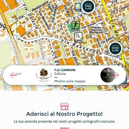
I ZANNONI
WAMY SUSHI
AGEN
izia
Ristoranti e Pizzerie
Agen
tra sulla mappa
Mostra sulla mappa
Most
Aderisci al Nostro Progetto!
La tua azienda presente nei nostri progetti cartografici esclusivi.