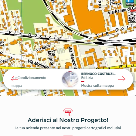
BERNOCO COSTRUZIONI
dizionamento
Edilizia
Noleg
Mostra sulla mappa
Most
Aderisci al Nostro Progetto!
La tua azienda presente nei nostri progetti cartografici esclusivi.