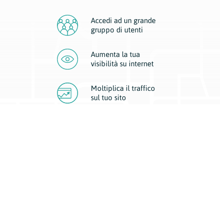
Accedi ad un grande
gruppo di utenti
Aumenta la tua
visibilità
su internet
Moltiplica il traffico
sul
tuo sito
Migliora la visibilità della tua attività con Geoplan.
Il nostro core business è costituito da due forme di comunicazione
d’eccellenza: cartacea e digitale. I progetti multimediali garantiscono ai
nostri inserzionisti una diffusione a 360° grazie a 4 canali di visibilità.
Affissioni, tascabili, web e mobile permettono ai nostri clienti di veicolare
il loro brand ad ogni tipologia di potenziale cliente.