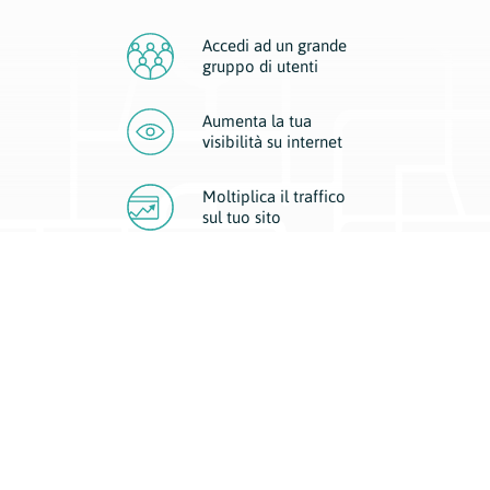
Accedi ad un grande
gruppo di utenti
Aumenta la tua
visibilità
su internet
Moltiplica il traffico
sul
tuo sito
Migliora la visibilità della tua attività con Geoplan.
Il nostro core business è costituito da due forme di comunicazione
d’eccellenza: cartacea e digitale. I progetti multimediali garantiscono ai
nostri inserzionisti una diffusione a 360° grazie a 4 canali di visibilità.
Affissioni, tascabili, web e mobile permettono ai nostri clienti di veicolare
il loro brand ad ogni tipologia di potenziale cliente.