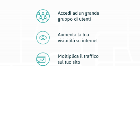
Accedi ad un grande
gruppo di utenti
Aumenta la tua
visibilità
su internet
Moltiplica il traffico
sul
tuo sito
Migliora la visibilità della tua attività con Geoplan.
Il nostro core business è costituito da due forme di comunicazione
d’eccellenza: cartacea e digitale. I progetti multimediali garantiscono ai
nostri inserzionisti una diffusione a 360° grazie a 4 canali di visibilità.
Affissioni, tascabili, web e mobile permettono ai nostri clienti di veicolare
il loro brand ad ogni tipologia di potenziale cliente.