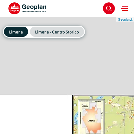
Geoplan.it
Limena
Limena - Centro Storico