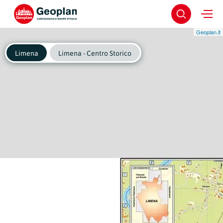
Geoplan.it
Limena
Limena - Centro Storico