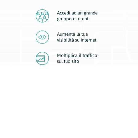
Accedi ad un grande
gruppo di utenti
Aumenta la tua
visibilità
su internet
Moltiplica il traffico
sul
tuo sito
Migliora la visibilità della tua attività con Geoplan.
Il nostro core business è costituito da due forme di comunicazione
d’eccellenza: cartacea e digitale. I progetti multimediali garantiscono ai
nostri inserzionisti una diffusione a 360° grazie a 4 canali di visibilità.
Affissioni, tascabili, web e mobile permettono ai nostri clienti di veicolare
il loro brand ad ogni tipologia di potenziale cliente.