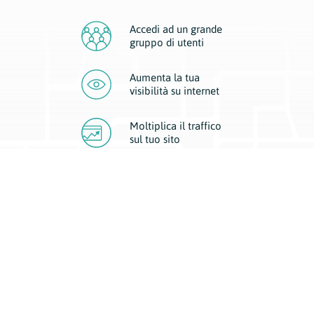
Accedi ad un grande
gruppo di utenti
Aumenta la tua
visibilità
su internet
Moltiplica il traffico
sul
tuo sito
Migliora la visibilità della tua attività con Geoplan.
Il nostro core business è costituito da due forme di comunicazione
d’eccellenza: cartacea e digitale. I progetti multimediali garantiscono ai
nostri inserzionisti una diffusione a 360° grazie a 4 canali di visibilità.
Affissioni, tascabili, web e mobile permettono ai nostri clienti di veicolare
il loro brand ad ogni tipologia di potenziale cliente.