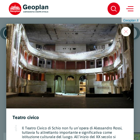
Geoplan.it
Schio
Schio - Centro S
Teatro civico
Il Teatro Civico di Schio non fu un’opera di Alessandro Rossi,
tuttavia fu altrettanto importante e significativa come
istituzione culturale del luogo. All’inizio del XX secolo si