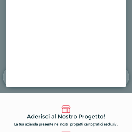
GARAGE ITALIA
Autofficine, Riparazioni e Manutenzioni
 mappa
Mostra sulla mappa
Aderisci al Nostro Progetto!
La tua azienda presente nei nostri progetti cartografici esclusivi.