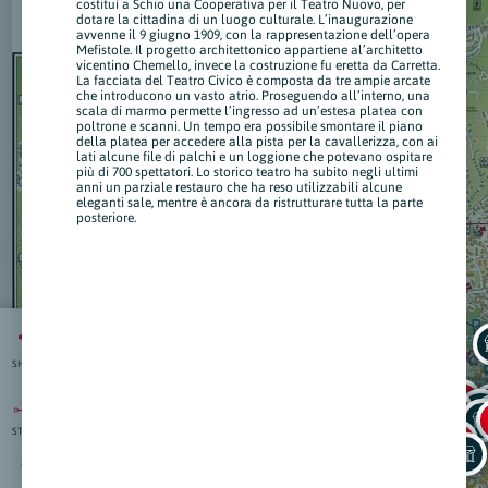
costituì a Schio una Cooperativa per il Teatro Nuovo, per
dotare la cittadina di un luogo culturale. L’inaugurazione
avvenne il 9 giugno 1909, con la rappresentazione dell’opera
Mefistole. Il progetto architettonico appartiene al’architetto
vicentino Chemello, invece la costruzione fu eretta da Carretta.
La facciata del Teatro Civico è composta da tre ampie arcate
che introducono un vasto atrio. Proseguendo all’interno, una
scala di marmo permette l’ingresso ad un’estesa platea con
poltrone e scanni. Un tempo era possibile smontare il piano
della platea per accedere alla pista per la cavallerizza, con ai
lati alcune file di palchi e un loggione che potevano ospitare
più di 700 spettatori. Lo storico teatro ha subito negli ultimi
anni un parziale restauro che ha reso utilizzabili alcune
eleganti sale, mentre è ancora da ristrutturare tutta la parte
posteriore.
SHARE
STRAD.
isti
:
nti