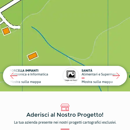
IANTI
SANITÀ
SHO
 Informatica
Alimentari e Supermercati
Fer
 mappa
Mostra sulla mappa
Mos
Aderisci al Nostro Progetto!
La tua azienda presente nei nostri progetti cartografici esclusivi.