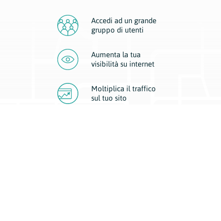
Accedi ad un grande
gruppo di utenti
Aumenta la tua
visibilità
su internet
Moltiplica il traffico
sul
tuo sito
Migliora la visibilità della tua attività con Geoplan.
Il nostro core business è costituito da due forme di comunicazione
d’eccellenza: cartacea e digitale. I progetti multimediali garantiscono ai
nostri inserzionisti una diffusione a 360° grazie a 4 canali di visibilità.
Affissioni, tascabili, web e mobile permettono ai nostri clienti di veicolare
il loro brand ad ogni tipologia di potenziale cliente.