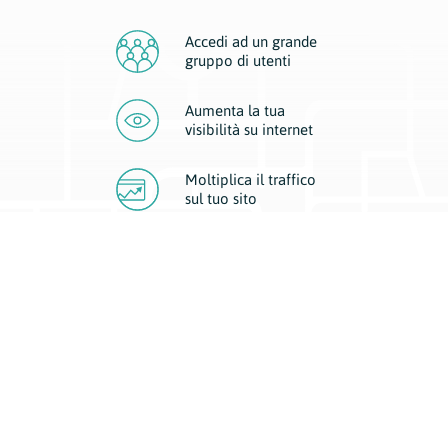
Accedi ad un grande
gruppo di utenti
Aumenta la tua
visibilità
su internet
Moltiplica il traffico
sul
tuo sito
Migliora la visibilità della tua attività con Geoplan.
Il nostro core business è costituito da due forme di comunicazione
d’eccellenza: cartacea e digitale. I progetti multimediali garantiscono ai
nostri inserzionisti una diffusione a 360° grazie a 4 canali di visibilità.
Affissioni, tascabili, web e mobile permettono ai nostri clienti di veicolare
il loro brand ad ogni tipologia di potenziale cliente.