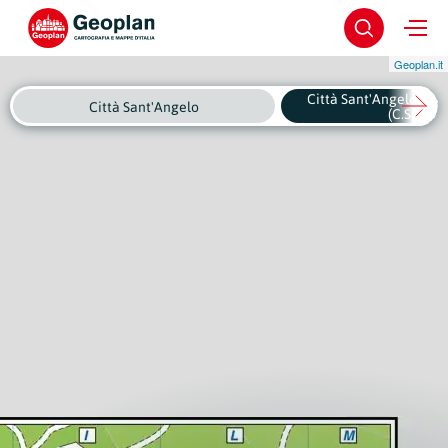
Geoplan.it
Città Sant'Angelo - Ce
Città Sant'Angelo
(C.Stor.)