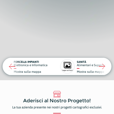
IANTI
SANITÀ
SHO
 Informatica
Alimentari e Supermercati
Fer
 mappa
Mostra sulla mappa
Mos
Aderisci al Nostro Progetto!
La tua azienda presente nei nostri progetti cartografici esclusivi.