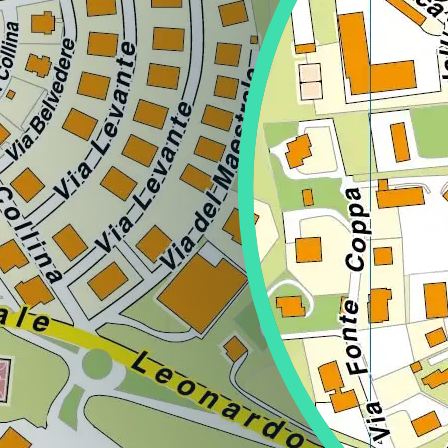
Regione
Sicilia
Regione
Toscana
Regione
Trentino-Alto Adige
Regione
Umbria
Regione
Valle d'Aosta
Regione
Veneto
Regione