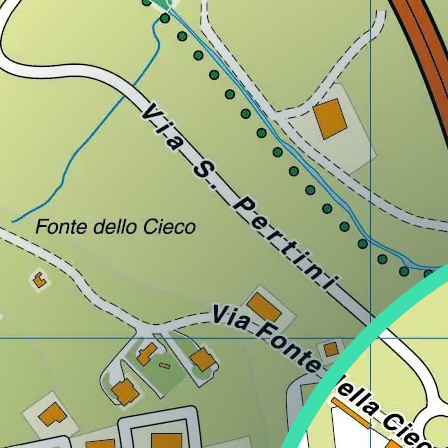
Lazio
Regione
Liguria
Regione
Lombardia
Regione
Marche
Regione
Molise
Regione
Piemonte
Regione
Puglia
Regione
Sardegna