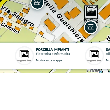
TÀ
SHOP CHINA MARKET
ntari e Supermercati
Ferramenta e Materiale Edile
a sulla mappa
Mostra sulla mappa
derisci al Nostro Progett