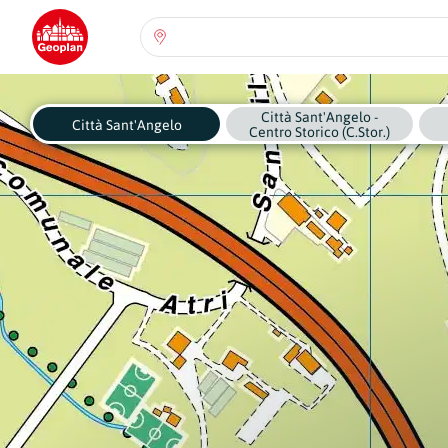
Seleziona una regione:
Abruzzo
Città Sant'Angelo -
Regione
Città Sant'Angelo
Centro Storico (C.Stor.)
Basilicata
Regione
Calabria
Regione
Campania
Regione
Emilia Romagna
Regione
Friuli-Venezia Giulia
Regione