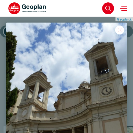
Geoplan.it
Valmontone
Valmontone - Centro Storico