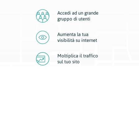
Accedi ad un grande
gruppo di utenti
Aumenta la tua
visibilità
su internet
Moltiplica il traffico
sul
tuo sito
Migliora la visibilità della tua attività con Geoplan.
Il nostro core business è costituito da due forme di comunicazione
d’eccellenza: cartacea e digitale. I progetti multimediali garantiscono ai
nostri inserzionisti una diffusione a 360° grazie a 4 canali di visibilità.
Affissioni, tascabili, web e mobile permettono ai nostri clienti di veicolare
il loro brand ad ogni tipologia di potenziale cliente.