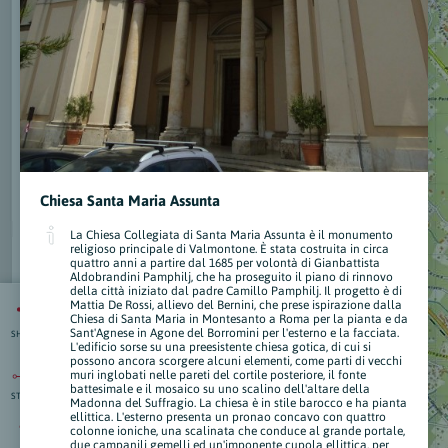
Chiesa Santa Maria Assunta
La Chiesa Collegiata di Santa Maria Assunta è il monumento
religioso principale di Valmontone. È stata costruita in circa
quattro anni a partire dal 1685 per volontà di Gianbattista
Aldobrandini Pamphilj, che ha proseguito il piano di rinnovo
della città iniziato dal padre Camillo Pamphilj. Il progetto è di
Mattia De Rossi, allievo del Bernini, che prese ispirazione dalla
Chiesa di Santa Maria in Montesanto a Roma per la pianta e da
Sant'Agnese in Agone del Borromini per l'esterno e la facciata.
SHARE
L'edificio sorse su una preesistente chiesa gotica, di cui si
possono ancora scorgere alcuni elementi, come parti di vecchi
muri inglobati nelle pareti del cortile posteriore, il fonte
battesimale e il mosaico su uno scalino dell'altare della
STRAD.
isti
Madonna del Suffragio. La chiesa è in stile barocco e ha pianta
:
nti
ellittica. L'esterno presenta un pronao concavo con quattro
colonne ioniche, una scalinata che conduce al grande portale,
due campanili gemelli ed un'imponente cupola ellittica, per