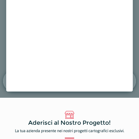
CI
B&B LUNA
DENTA
ti e Traslochi
Strutture Ricettive
Dentist
ppa
Mostra sulla mappa
Mostr
Aderisci al Nostro Progetto!
La tua azienda presente nei nostri progetti cartografici esclusivi.