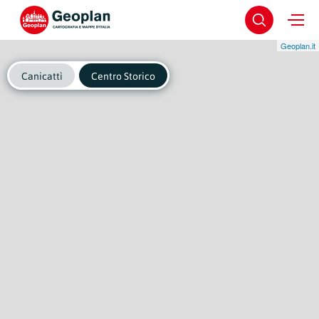
Geoplan.it
Canicattì
Centro Storico