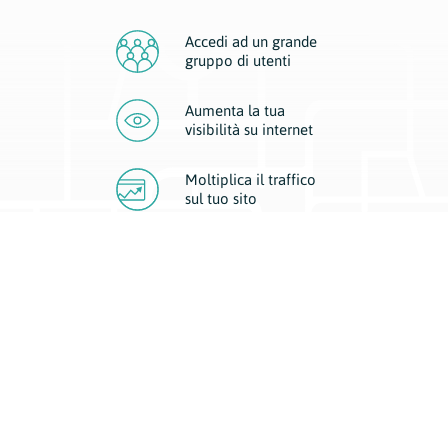
Accedi ad un grande
gruppo di utenti
Aumenta la tua
visibilità
su internet
Moltiplica il traffico
sul
tuo sito
Migliora la visibilità della tua attività con Geoplan.
Il nostro core business è costituito da due forme di comunicazione
d’eccellenza: cartacea e digitale. I progetti multimediali garantiscono ai
nostri inserzionisti una diffusione a 360° grazie a 4 canali di visibilità.
Affissioni, tascabili, web e mobile permettono ai nostri clienti di veicolare
il loro brand ad ogni tipologia di potenziale cliente.