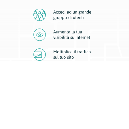
Accedi ad un grande
gruppo di utenti
Aumenta la tua
visibilità
su internet
Moltiplica il traffico
sul
tuo sito
Migliora la visibilità della tua attività con Geoplan.
Il nostro core business è costituito da due forme di comunicazione
d’eccellenza: cartacea e digitale. I progetti multimediali garantiscono ai
nostri inserzionisti una diffusione a 360° grazie a 4 canali di visibilità.
Affissioni, tascabili, web e mobile permettono ai nostri clienti di veicolare
il loro brand ad ogni tipologia di potenziale cliente.