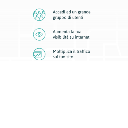
Accedi ad un grande
gruppo di utenti
Aumenta la tua
visibilità
su internet
Moltiplica il traffico
sul
tuo sito
Migliora la visibilità della tua attività con Geoplan.
Il nostro core business è costituito da due forme di comunicazione
d’eccellenza: cartacea e digitale. I progetti multimediali garantiscono ai
nostri inserzionisti una diffusione a 360° grazie a 4 canali di visibilità.
Affissioni, tascabili, web e mobile permettono ai nostri clienti di veicolare
il loro brand ad ogni tipologia di potenziale cliente.