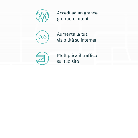
Accedi ad un grande
gruppo di utenti
Aumenta la tua
visibilità
su internet
Moltiplica il traffico
sul
tuo sito
Migliora la visibilità della tua attività con Geoplan.
Il nostro core business è costituito da due forme di comunicazione
d’eccellenza: cartacea e digitale. I progetti multimediali garantiscono ai
nostri inserzionisti una diffusione a 360° grazie a 4 canali di visibilità.
Affissioni, tascabili, web e mobile permettono ai nostri clienti di veicolare
il loro brand ad ogni tipologia di potenziale cliente.