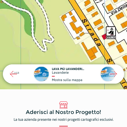
LAVA PIÙ LAVANDERIA SELF SERVICE
li per la Casa
Lavanderie
Lavan
Mostra sulla mappa
Most
Aderisci al Nostro Progetto!
La tua azienda presente nei nostri progetti cartografici esclusivi.