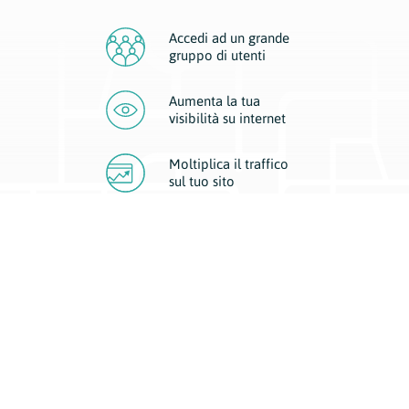
Accedi ad un grande
gruppo di utenti
Aumenta la tua
visibilità
su internet
Moltiplica il traffico
sul
tuo sito
Migliora la visibilità della tua attività con Geoplan.
Il nostro core business è costituito da due forme di comunicazione
d’eccellenza: cartacea e digitale. I progetti multimediali garantiscono ai
nostri inserzionisti una diffusione a 360° grazie a 4 canali di visibilità.
Affissioni, tascabili, web e mobile permettono ai nostri clienti di veicolare
il loro brand ad ogni tipologia di potenziale cliente.