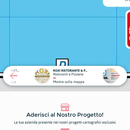
PERLA MARINA APARTMENTS
ROXI RISTORANTE & PIZZERIA
AUTO
Ricettive
Ristoranti e Pizzerie
Abbig
ulla mappa
Mostra sulla mappa
Most
Aderisci al Nostro Progetto!
La tua azienda presente nei nostri progetti cartografici esclusivi.