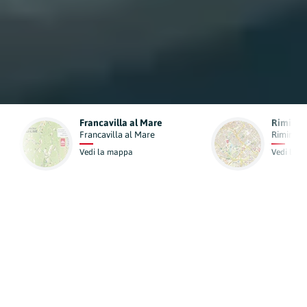
Francavilla al Mare
Rimini
Francavilla al Mare
Rimini
Vedi la mappa
Vedi la 
In primo piano
Aziende locali